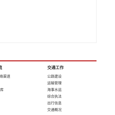
流
交通工作
网络渠道
公路建设
运输管理
库
海事水运
综合执法
出行信息
交通概况