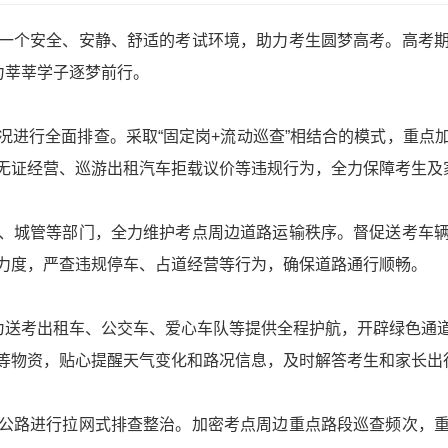
一个安全、安静、舒适的考试环境，助力考生圆梦高考。高考
力莘莘学子逐梦前行。
况进行全面排查。采取“固定岗+流动巡查”相结合的模式，重点
无证经营、巡游出租汽车拒载议价等违规行为，全力保障考生及
、城管等部门，全力维护考点周边道路运输秩序。督促送考车
力度，严查违规停车、占道经营等行为，确保道路通行顺畅。
，为送考出租车、公交车、爱心车队等提供全程护航，开辟绿色通
等物资，贴心提醒天气变化和路况信息，及时解答考生和家长出
公路进行拉网式排查整治。加密考点周边重点路段巡查频次，