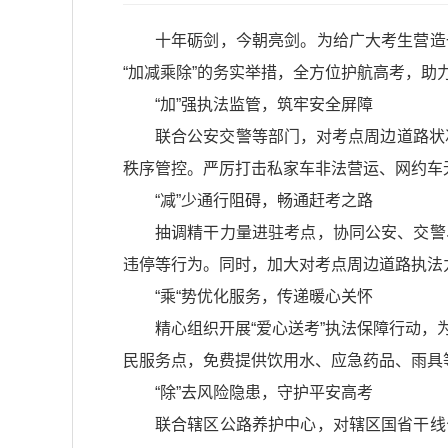
十年砺剑，今朝亮剑。为给广大考生营造
“加减乘除”的务实举措，全方位护航高考，助
“加”强执法监管，筑牢安全屏障
联合公安交警等部门，对考点周边道路状
秩序管控。严厉打击私家车非法营运、网约车
“减”少通行阻碍，畅通赶考之路
抽调精干力量进驻考点，协同公安、交警
违停等行为。同时，加大对考点周边道路执法
“乘“势优化服务，传递暖心关怀
精心组织开展“爱心送考”执法保障行动
民服务点，免费提供饮用水、应急药品、雨具
“除”去风险隐患，守护平安高考
联合辖区公路养护中心，对辖区国省干线