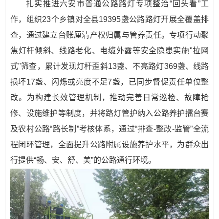
扎实推进六安市普通公路路灯专项整治“回头看”工
作，组织23个乡镇对全县19395盏公路路灯开展全覆盖排
查，通过建立台账厘清产权归属与管养责任。专项行动聚
焦灯杆倾斜、线路老化、电缆外露等安全隐患实施"拉网
式"筛查，累计发现灯杆歪斜13盏、不亮路灯369盏、线路
损坏17盏、闪烁或亮度不足7盏，已同步督促责任单位整
改。为构建长效管理机制，推动完善日常巡检、故障抢
修、设施维护等制度，并将路灯管护纳入公路养护擂台赛
及农村公路“路长制”考核体系，通过“排查-整改-监管”全流
程闭环管理，全面提升公路附属设施养护水平，为群众出
行提供“畅、安、舒、美”的公路通行环境。