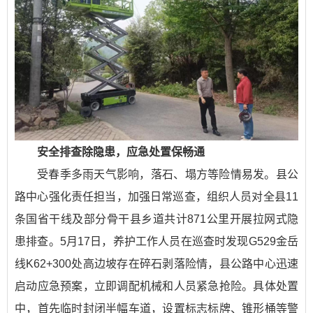
安全排查除隐患，应急处置保畅通
受春季多雨天气影响，落石、塌方等险情易发。县公
路中心强化责任担当，加强日常巡查，组织人员对全县11
条国省干线及部分骨干县乡道共计871公里开展拉网式隐
患排查。5月17日，养护工作人员在巡查时发现G529金岳
线K62+300处高边坡存在碎石剥落险情，县公路中心迅速
启动应急预案，立即调配机械和人员紧急抢险。具体处置
中，首先临时封闭半幅车道，设置标志标牌、锥形桶等警