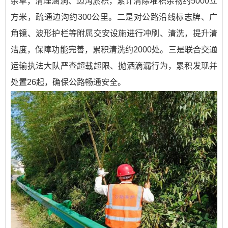
杂草，清理涵洞、边沟淤积，累计清除堆积杂物约5000立
方米，疏通边沟约300公里。二是对公路沿线标志牌、广
角镜、波形护栏等附属交安设施进行冲刷、清洗，提升清
洁度，保障功能完善，累积清洗约2000处。三是联合交通
运输执法大队严查超载超限、抛洒滴漏行为，累积发现并
处置26起，确保公路畅通安全。