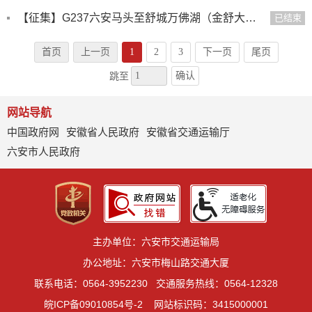
【征集】G237六安马头至舒城万佛湖（金舒大道）工程社会稳定风险分析信息公开 及意见征求
已结束
首页
上一页
1
2
3
下一页
尾页
确认
跳至
网站导航
中国政府网
安徽省人民政府
安徽省交通运输厅
六安市人民政府
主办单位：六安市交通运输局
办公地址：六安市梅山路交通大厦
联系电话：0564-3952230
交通服务热线：0564-12328
皖ICP备09010854号-2
网站标识码：3415000001