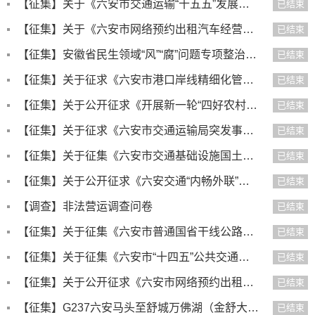
【征集】关于《六安市交通运输“十五五”发展规划（征求意见稿）》公开征求意见的公告
已结束
【征集】关于《六安市网络预约出租汽车经营服务管理实施细则（征求意见稿）》公开征求意见的公告
已结束
【征集】安徽省民生领域“风”“腐”问题专项整治问题线索征集公告
已结束
【征集】关于征求《六安市港口岸线精细化管理实施细则（征求意见稿）》意见的公告
已结束
【征集】关于公开征求《开展新一轮“四好农村路”建设行动方案（2024—2027年）》意见的通知
已结束
【征集】关于征求《六安市交通运输局突发事件总体应急预案》（征求意见稿）等16个应急预案意见的通告
已结束
【征集】关于征集《六安市交通基础设施国土空间规划（2021-2035）》（征求意见稿）的公告
已结束
【征集】关于公开征求《六安交通“内畅外联”工程三年行动方案（2023—2025年）》意见的通知
已结束
【调查】非法营运调查问卷
已结束
【征集】关于征集《六安市普通国省干线公路管养权责划分及经费保障暂行办法》（征求意见稿）意见建议的公告
已结束
【征集】关于征集《六安市“十四五”公共交通发展规划》（征求意见稿）意见建议的公告
已结束
【征集】关于公开征求《六安市网络预约出租汽车经营服务管理实施细则》(征求意见稿）意见的公告
已结束
【征集】G237六安马头至舒城万佛湖（金舒大道）工程（二三四期工程） 社会稳定风险分析信息公开及意见征求
已结束