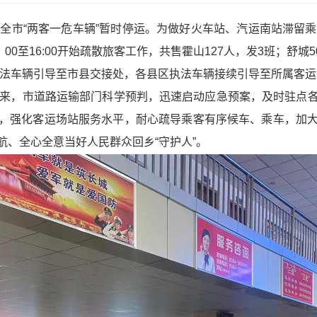
，全市“两客一危车辆”暂时停运。为做好火车站、汽运南站滞留
0至16:00开始疏散旅客工作，共售霍山127人，发3班；舒城
执法车辆引导至市县交接处，各县区执法车辆接续引导至所属客运
以来，市道路运输部门科学预判，迅速启动应急预案，及时驻点
，强化客运场站服务水平，耐心疏导乘客有序候车、乘车，加
、全心全意当好人民群众回乡“守护人”。