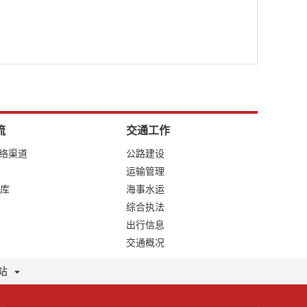
流
交通工作
网络渠道
公路建设
运输管理
库
海事水运
综合执法
出行信息
交通概况
站