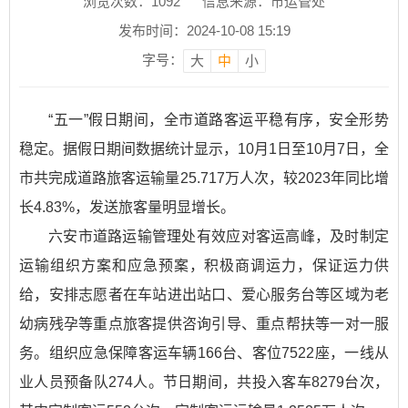
浏览次数：
1092
信息来源：市运管处
发布时间：2024-10-08 15:19
字号：
大
中
小
“五一”假日期间，全市道路客运平稳有序，安全形势
稳定。据假日期间数据统计显示，10月1日至10月7日，全
市共完成道路旅客运输量25.717万人次，较2023年同比增
长4.83%，发送旅客量明显增长。
六安市道路运输管理处有效应对客运高峰，及时制定
运输组织方案和应急预案，积极商调运力，保证运力供
给，安排志愿者在车站进出站口、爱心服务台等区域为老
幼病残孕等重点旅客提供咨询引导、重点帮扶等一对一服
务。组织应急保障客运车辆166台、客位7522座，一线从
业人员预备队274人。节日期间，共投入客车8279台次，