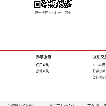
扫一扫在手机打开当前页
办事服务
互动交
便民查询
12345
办件查询
征集调查
答问知识
安徽省交通运输厅
六安市人民政府
市直部门网