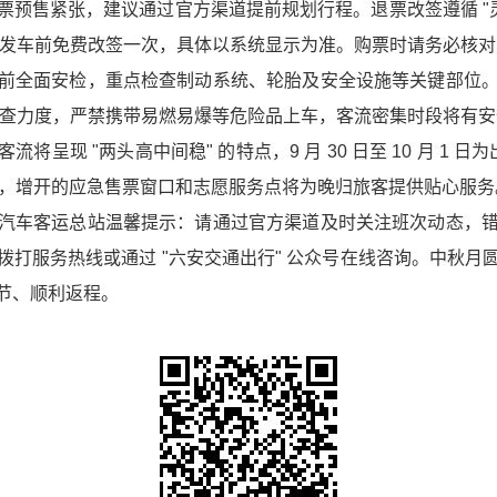
票预售紧张，建议通过官方渠道提前规划行程。退票改签遵循 "
可在发车前免费改签一次，具体以系统显示为准。购票时请务必核
前全面安检，重点检查制动系统、轮胎及安全设施等关键部位
品" 检查力度，严禁携带易燃易爆等危险品上车，客流密集时段将
现 "两头高中间稳" 的特点，9 月 30 日至 10 月 1 日为
客流，增开的应急售票窗口和志愿服务点将为晚归旅客提供贴心服务
汽车客运总站温馨提示：请通过官方渠道及时关注班次动态，
打服务热线或通过 "六安交通出行" 公众号在线咨询。中秋
节、顺利返程。