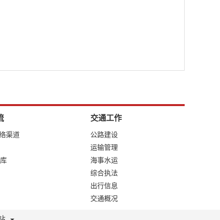
流
交通工作
网络渠道
公路建设
运输管理
库
海事水运
综合执法
出行信息
交通概况
站