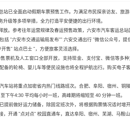
站已全面启动假期车票预售工作。为满足市民探亲访友、旅游出行的
务升级等多项举措，全力打造平安便捷的出行环境。
释放。参考往年运营规律及春运预售政策，六安市汽车客运总站国
括 "六安市交通运输局发布"" 六安交通出行 "微信公众号，提
开售" 站点巴士 "，方便旅客灵活选择。
助售票机及人工窗口全部开放，支持现金、支付宝、微信等多种
配备的轮椅、婴儿车等便民设施也将全程护航出行。购买电子
汽车站将重点加密省内热门线路班次。合肥、阜阳、宿州、铜
至下午4:30 平均每小时一班，高峰期将缩短至 40 分钟一班。
已提前做好运力储备，除固定班次外，将根据购票情况适时增
，开通 "点对点" 校园直通车，直达阜阳、宿州、芜湖、马鞍山等