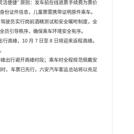
灵活便捷" 原则：发车前在线退票手续费为票价
对身份证件信息，儿童票需携带证明原件乘车。
。驾驶员实行岗前酒精测试和安全嘱咐制度，全
有安全员引导秩序，确保乘车环境安全有序。
出行高峰，10 月 7 日至 8 日将迎来返程高峰。
。
错峰出行避开高峰时段；乘车时全程规范佩戴安
月圆时，车票已先行，六安汽车客运总站将以充足