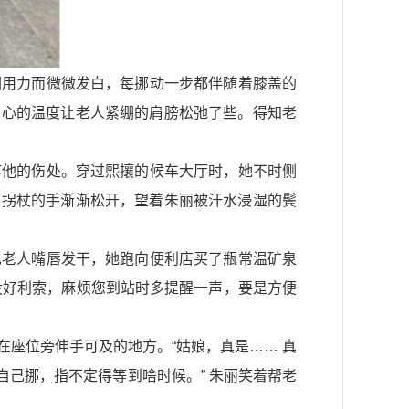
因用力而微微发白，每挪动一步都伴随着膝盖的
掌心的温度让老人紧绷的肩膀松弛了些。得知老
疼他的伤处。穿过熙攘的候车大厅时，她不时侧
着拐杖的手渐渐松开，望着朱丽被汗水浸湿的鬓
见老人嘴唇发干，她跑向便利店买了瓶常温矿泉
还没好利索，麻烦您到站时多提醒一声，要是方便
座位旁伸手可及的地方。“姑娘，真是…… 真
自己挪，指不定得等到啥时候。” 朱丽笑着帮老