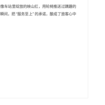
们像车站里绽放的映山红，用轮椅推送过蹒跚的
间，把 “服务至上” 的承诺，酿成了旅客心中