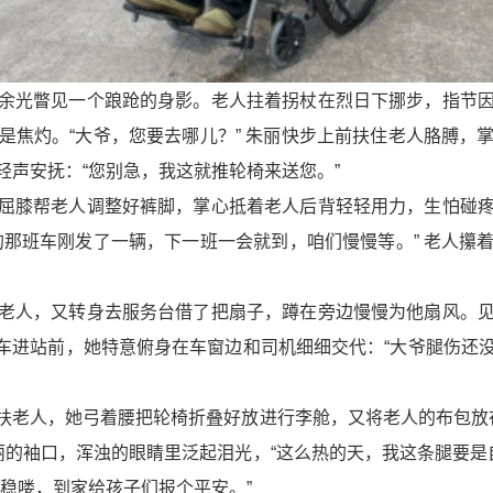
余光瞥见一个踉跄的身影。老人拄着拐杖在烈日下挪步，指节
是焦灼。“大爷，您要去哪儿？” 朱丽快步上前扶住老人胳膊，
声安抚：“您别急，我这就推轮椅来送您。”​
屈膝帮老人调整好裤脚，掌心抵着老人后背轻轻用力，生怕碰
的那班车刚发了一辆，下一班一会就到，咱们慢慢等。” 老人攥
老人，又转身去服务台借了把扇子，蹲在旁边慢慢为他扇风。
交车进站前，她特意俯身在车窗边和司机细细交代：“大爷腿伤
扶老人，她弓着腰把轮椅折叠好放进行李舱，又将老人的布包放在
丽的袖口，浑浊的眼睛里泛起泪光，“这么热的天，我这条腿要是
稳喽，到家给孩子们报个平安。”​