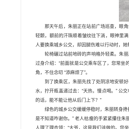
那天午后，朱丽正在站前广场巡查，眼角
轻颤，额前的汗珠顺着皱纹往下淌，眼神里满
人要换乘城乡公交，却因腿伤难以行动时，她轻
轮椅碾过站前地砖的声响格外轻柔。朱丽
过身介绍：“前面就是公交乘车区了，您常坐
角，不住念叨 “添麻烦了”。​
到了换乘区，朱丽先找了处阴凉地安顿好
水，拧开瓶盖递过去：“天热，慢点喝。” 公
的话，能不能让他从后门上下？”​
绿色的城乡公交缓缓停稳时，朱丽转身搀
是不知道咋谢你。” 老人枯瘦的手紧紧攥住朱
人理了理衣领：“大爷，这是我们该做的。您坐