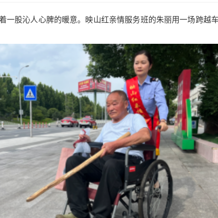
着一股沁人心脾的暖意。映山红亲情服务班的朱丽用一场跨越