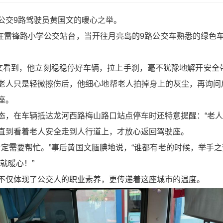
公交9路驾驶员黄国文的暖心之举。
洒在雷锋路小学公交站台，当开往月亮岛的9路公交车熟悉的绿色
文看到，他立刻稳稳停好车辆，拉上手刹，毫不犹豫地解开安全带
老人只是轻微擦伤后，他细心地帮老人拍掉身上的灰尘，再询问
。​
态，在车辆抵达龙河西路梅山路口站点停车时还特意提醒：“老人
直到看着老人安全走到人行道上，才放心返回驾驶座。​
肯定需要帮忙。”事后黄国文腼腆地说，“谁都有老的时候，举手
暖心！”​
不仅体现了公交人的职业素养，更传递着这座城市的温度。