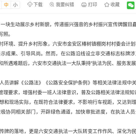
下载
我要纠错
打印
收藏
中
小
旁，一块生动展示乡村新貌，传递振兴强音的乡村振兴宣传牌醒目
写照。
村环境、提升乡村形象，六安市金安区椿树镇棚岗村村委会计划在
展示成果、引导风尚。然而，在公路沿线设立非交通标志标牌涉
和所遇难题后，六安市交通执法一大队秉持“执法为民、服务发展
人员讲解《公路法》《公路安全保护条例》等相关法律法规中
管理要求，增强村委一班人法律意识，普及公路相关法律法规知
想和现场实际，在既符合法律要求，不影响行车视距，又达到
积极协同相关部门，开辟绿色通道，加快审批进度，在执法人员
传牌的落地，更是六安交通执法一大队转变工作作风、深化为