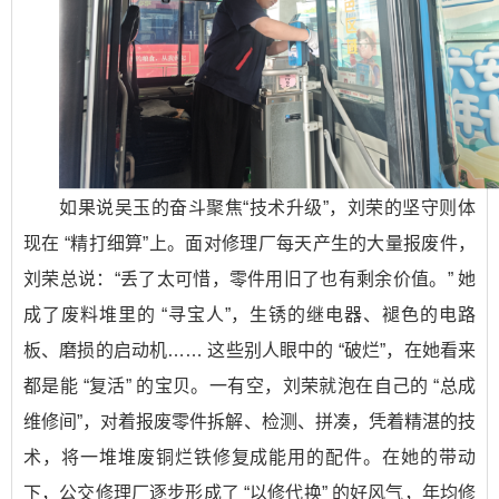
如果说吴玉的奋斗聚焦“技术升级”，刘荣的坚守则体
现在 “精打细算”上。面对修理厂每天产生的大量报废件，
刘荣总说：“丢了太可惜，零件用旧了也有剩余价值。” 她
成了废料堆里的 “寻宝人”，生锈的继电器、褪色的电路
板、磨损的启动机…… 这些别人眼中的 “破烂”，在她看来
都是能 “复活” 的宝贝。一有空，刘荣就泡在自己的 “总成
维修间”，对着报废零件拆解、检测、拼凑，凭着精湛的技
术，将一堆堆废铜烂铁修复成能用的配件。在她的带动
下，公交修理厂逐步形成了 “以修代换” 的好风气，年均修