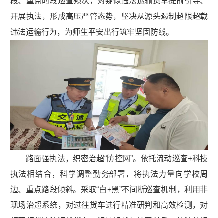
段、重点时段巡查频次，对疑似违法运输货车提前引导、
开展执法，形成高压严管态势，坚决从源头遏制超限超载
违法运输行为，为师生平安出行筑牢坚固防线。
路面强执法，织密治超“防控网”。依托流动巡查+科技
执法相结合，科学调整勤务部署，将执法力量向学校周
边、重点路段倾斜。采取“白+黑”不间断巡查机制，利用非
现场治超系统，对过往货车进行精准研判和高效检测，对