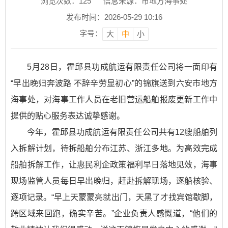
浏览次数：
125
信息来源：市地方海事处
发布时间：2026-05-29 10:16
字号：
大
中
小
5月28日，霍邱县功成航运有限责任公司将一面印有
“早出晚归奔波路 不辞辛劳显初心”的锦旗送到六安市地方
海事处，对海事工作人员在老旧营运船舶报废更新工作中
提供的贴心服务表达诚挚感谢。
今年，霍邱县功成航运有限责任公司共有12艘船舶列
入拆解计划，待拆船舶分布江苏、浙江多地。为高效完成
船舶拆解工作，让惠民利企政策福利早日落地见效，海事
现场监管人员每日早出晚归，赶赴拆解现场，逐船核验、
逐项记录。“早上天蒙蒙亮就出门，天黑了才找宾馆歇脚，
跨区域来回跑，确实辛苦。”企业负责人感慨道，“他们的