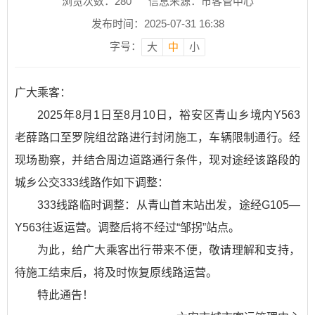
浏览次数：
280
信息来源：市客管中心
发布时间：2025-07-31 16:38
字号：
大
中
小
广大乘客：
2025年8月1日至8月10日，裕安区青山乡境内Y563
老薛路口至罗院组岔路进行封闭施工，车辆限制通行。经
现场勘察，并结合周边道路通行条件，现对途经该路段的
城乡公交333线路作如下调整：
333线路临时调整：从青山首末站出发，途经G105—
Y563往返运营。调整后将不经过“邹拐”站点。
为此，给广大乘客出行带来不便，敬请理解和支持，
待施工结束后，将及时恢复原线路运营。
特此通告！