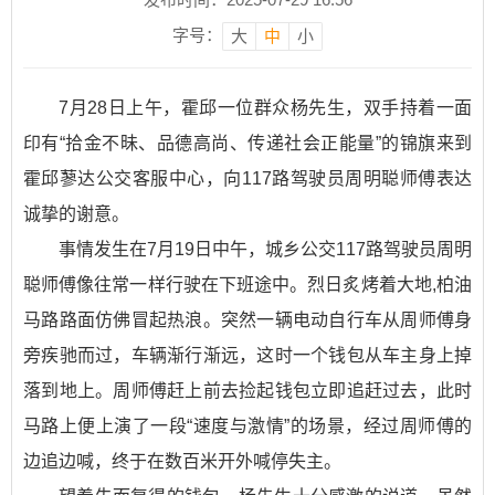
字号：
大
中
小
7月28日上午，霍邱一位群众杨先生，双手持着一面
印有“拾金不昧、品德高尚、传递社会正能量”的锦旗来到
霍邱蓼达公交客服中心，向117路驾驶员周明聪师傅表达
诚挚的谢意。
事情发生在7月19日中午，城乡公交117路驾驶员周明
聪师傅像往常一样行驶在下班途中。烈日炙烤着大地,柏油
马路路面仿佛冒起热浪。突然一辆电动自行车从周师傅身
旁疾驰而过，车辆渐行渐远，这时一个钱包从车主身上掉
落到地上。周师傅赶上前去捡起钱包立即追赶过去，此时
马路上便上演了一段“速度与激情”的场景，经过周师傅的
边追边喊，终于在数百米开外喊停失主。