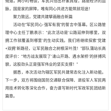
慨道。两小时畅谈，军民共悟出朴素真理，路是经济的血
脉，国是家的屏障，唯有同心共进方能筑就坦途！
聚力致远，党建共建擘画融合新篇
活动在“军民同心·强军有我”的誓言中落幕。区公路管
理中心主任丁鹏表示：“此次活动是‘公路延伸到哪里，双
拥工作就覆盖到哪里’的生动实践。我们将继续探索‘党建
+双拥’新路径，让军民融合之树根深叶茂！”部队蒲站长高
度评价：“地方战友展现了‘逢山开路、遇水架桥’的拼搏风
貌，这股劲头正是强军伟业的坚实支撑！”
据悉，本次活动为辖区军民共建常态化注入新动能。
下一步，双方将围绕国防交通联合保障、退役军人军民两
用技术转化等深化合作，奋力谱写新时代军政军民团结新
篇章。