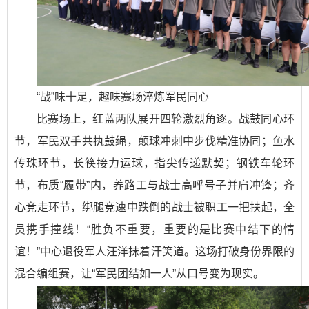
“战”味十足，趣味赛场淬炼军民同心
比赛场上，红蓝两队展开四轮激烈角逐。战鼓同心环
节，军民双手共执鼓绳，颠球冲刺中步伐精准协同；鱼水
传珠环节，长筷接力运球，指尖传递默契；钢铁车轮环
节，布质“履带”内，养路工与战士高呼号子并肩冲锋；齐
心竞走环节，绑腿竞速中跌倒的战士被职工一把扶起，全
员携手撞线！“胜负不重要，重要的是比赛中结下的情
谊！”中心退役军人汪洋抹着汗笑道。这场打破身份界限的
混合编组赛，让“军民团结如一人”从口号变为现实。