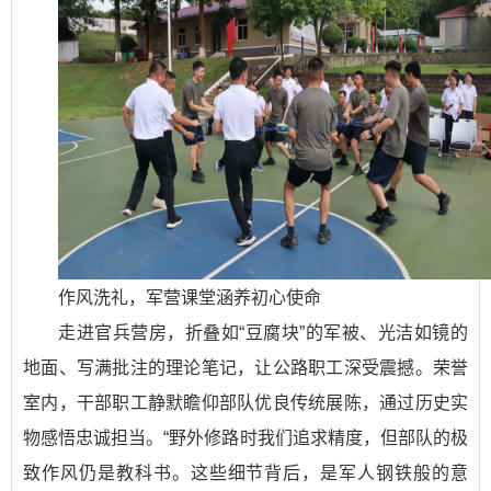
作风洗礼，军营课堂涵养初心使命
走进官兵营房，折叠如“豆腐块”的军被、光洁如镜的
地面、写满批注的理论笔记，让公路职工深受震撼。荣誉
室内，干部职工静默瞻仰部队优良传统展陈，通过历史实
物感悟忠诚担当。“野外修路时我们追求精度，但部队的极
致作风仍是教科书。这些细节背后，是军人钢铁般的意