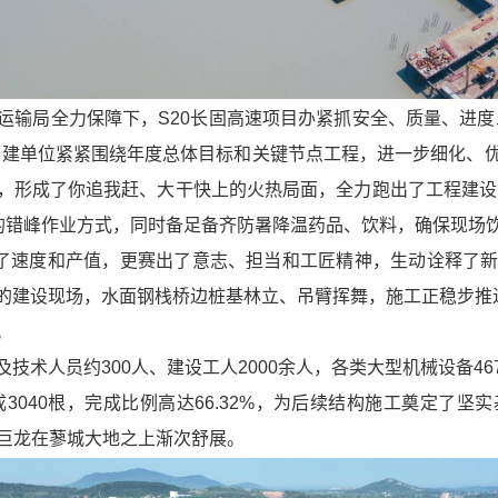
运输局全力保障下，S20长固高速项目办紧抓安全、质量、进度
参建单位紧紧围绕年度总体目标和关键节点工程，进一步细化、
形成了你追我赶、大干快上的火热局面，全力跑出了工程建设的
”的错峰作业方式，同时备足备齐防暑降温药品、饮料，确保现场
出了速度和产值，更赛出了意志、担当和工匠精神，生动诠释了
的建设现场，水面钢栈桥边桩基林立、吊臂挥舞，施工正稳步推进
。
技术人员约300人、建设工人2000余人，各类大型机械设备4
3040根，完成比例高达66.32%，为后续结构施工奠定了
条巨龙在蓼城大地之上渐次舒展。