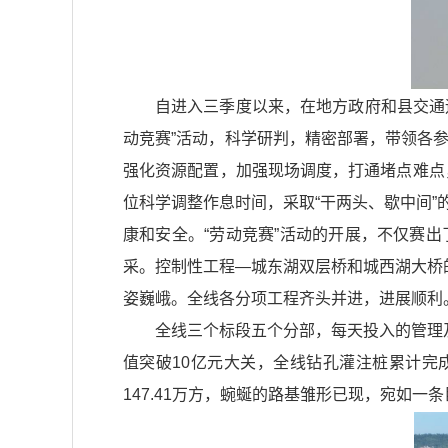
自进入三季度以来，在地方政府和县交通
动竞赛”活动，科学研判，精密部署，带领各
强化资源配置，加强现场调度，打通堵点难点，
位科学调整作息时间，采取“干两头、歇中间
康和安全。“劳动竞赛”活动的开展，不仅赛
采。控制性工程—城东湖双层桥和城西湖大桥
姿巍峨。全线各分项工程齐头并进，进展顺利
全线三个标段五个分部，每天投入的管理及
值突破10亿元大关，全线钻孔灌注桩累计完成
147.41万方，蜿蜒的路基雏形已现，宛如一