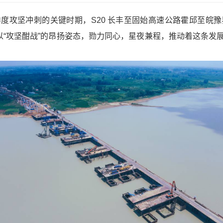
度攻坚冲刺的关键时期，S20 长丰至固始高速公路霍邱至皖
以“攻坚酣战”的昂扬姿态，勠力同心，星夜兼程，推动着这条