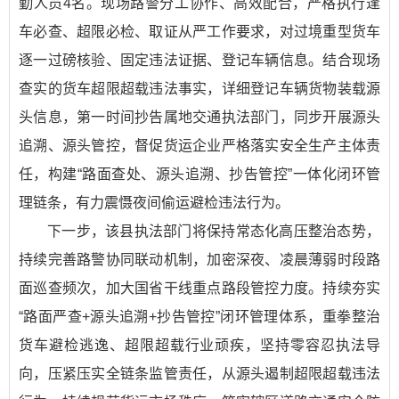
勤人员4名。现场路警分工协作、高效配合，严格执行逢
车必查、超限必检、取证从严工作要求，对过境重型货车
逐一过磅核验、固定违法证据、登记车辆信息。结合现场
查实的货车超限超载违法事实，详细登记车辆货物装载源
头信息，第一时间抄告属地交通执法部门，同步开展源头
追溯、源头管控，督促货运企业严格落实安全生产主体责
任，构建“路面查处、源头追溯、抄告管控”一体化闭环管
理链条，有力震慑夜间偷运避检违法行为。
下一步，该县执法部门将保持常态化高压整治态势，
持续完善路警协同联动机制，加密深夜、凌晨薄弱时段路
面巡查频次，加大国省干线重点路段管控力度。持续夯实
“路面严查+源头追溯+抄告管控”闭环管理体系，重拳整治
货车避检逃逸、超限超载行业顽疾，坚持零容忍执法导
向，压紧压实全链条监管责任，从源头遏制超限超载违法