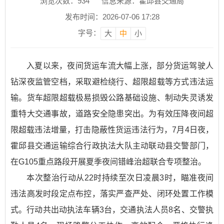
浏览次数：
934
信息来源：霍邱县交通局
发布时间：2026-07-06 17:28
字号：
大
中
小
入夏以来，夜间货运车流大幅上涨，部分货运驾驶人
钻深夜监管空档，采取避检绕行、超限超载等方式违法运
输。货车超限超载极易损毁公路基础设施、制动失灵诱发
重特大交通事故，道路安全隐患突出。为有效压降夜间超
限超载违法增量，打击隐蔽性货运违法行为，7月4日夜，
霍邱县交通运输综合行政执法大队主动联动县交警部门，
在G105重点路段开展夏季夜间错峰治超联合专项整治。
本次整治行动从22时持续至次日凌晨3时，瞄准夜间
违法高发时段定点布控，落实严查严处、闭环处置工作模
式。行动共出动执法车辆3台，交通执法人员8名、交警执