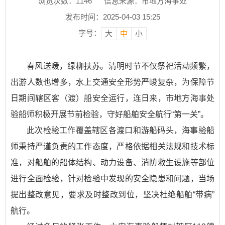
浏览次数：
1146
信息来源：市地方海事处
发布时间：2025-04-03 15:25
字号：
大
中
小
春风送暖，绿柳扶苏。清明时节不仅祭祀活动频繁，
出游人数也增多，水上交通安全形势严峻复杂，为保障节
日期间辖区客（渡）船安全运行，连日来，市地方海事处
验船师积极开展节前检验，守好船舶安全航行“第一关”。
此次检验工作覆盖辖区各渡口和游船码头，海事验船
师秉持严谨负责的工作态度，严格依据相关法规和技术标
准，对船舶的船体结构、动力设备、消防救生设施等部位
进行全面检验，针对检验中发现的安全隐患和问题，当场
提出整改意见，要求及时整改到位，坚决杜绝船舶“带病”
航行。