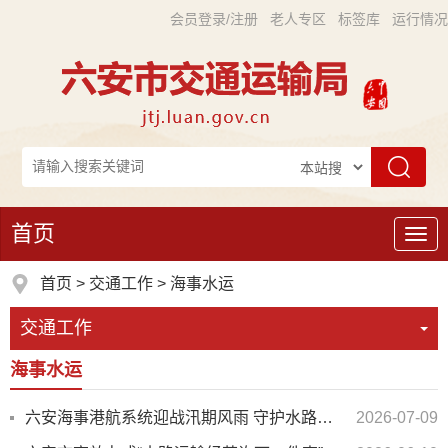
会员登录/注册
老人专区
标签库
运行情况
首页
导
航
首页
>
交通工作
>
海事水运
交通工作
海事水运
六安海事港航系统迎战汛期风雨 守护水路安澜
2026-07-09