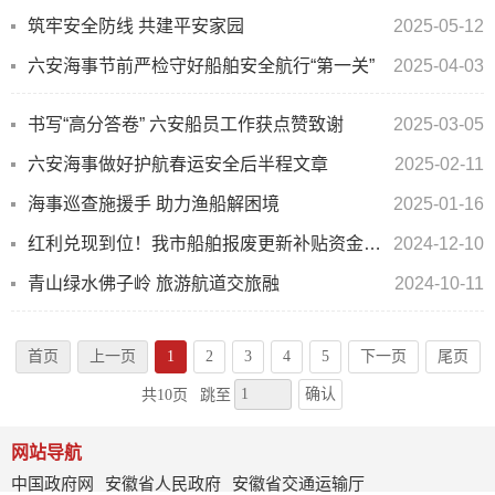
筑牢安全防线 共建平安家园
2025-05-12
六安海事节前严检守好船舶安全航行“第一关”
2025-04-03
书写“高分答卷” 六安船员工作获点赞致谢
2025-03-05
六安海事做好护航春运安全后半程文章
2025-02-11
海事巡查施援手 助力渔船解困境
2025-01-16
红利兑现到位！我市船舶报废更新补贴资金完成发放
2024-12-10
青山绿水佛子岭 旅游航道交旅融
2024-10-11
首页
上一页
1
2
3
4
5
下一页
尾页
确认
共10页
跳至
网站导航
中国政府网
安徽省人民政府
安徽省交通运输厅