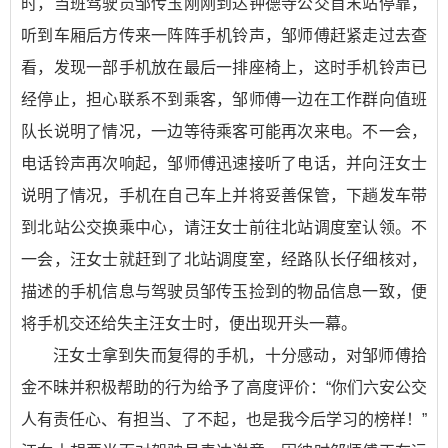
时，当班驾驶员邹传玉刚刚到达钟德寺公交首末站停靠，
听到车厢后方传来一阵阵手机铃声，邹师傅赶紧走过去查
看，发现一部手机放在最后一排座椅上，这时手机铃声已
经停止，担心联系不到乘客，邹师傅一边在工作群向值班
队长说明了情况，一边等待乘客可能再次来电。不一会，
电话铃声再次响起，邹师傅迅速接听了电话，并向汪女士
说明了情况，手机在自己车上并将妥善保管，下趟发车带
到北站公交换乘中心，请汪女士前往北站调度室认领。不
一会，汪女士就赶到了北站调度室，经路队长仔细核对，
描述的手机信息与驾驶员邹传玉捡到的物品信息一致，便
将手机交还给失主汪女士时，便出现开头一幕。
汪女士拿到失而复得的手机，十分感动，对邹师傅拾
金不昧并积极帮助的行为给予了高度评价：“你们六安公交
人有责任心、有担当、了不起，也是我今后学习的榜样！”