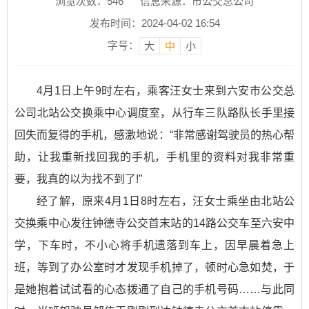
浏览次数：
546
信息来源：市公交总公司
发布时间：2024-04-02 16:54
字号：
大
中
小
4月1日上午9时左右，乘客汪女士来到六安市公交总
公司北站公交换乘中心调度室，从行车三队路队长手里接
回失而复得的手机，感激地说：“非常感谢驾驶员的热心帮
助，让我重新找回我的手机，手机里的资料对我非常重
要，我真的以为找不到了!”
经了解，原来4月1日8时左右，汪女士乘坐由北站公
交换乘中心发往钟德寺公交首末站的14路公交车至六安中
学，下车时，不小心将手机遗落到车上，因早晨着急上
班，等到了办公室时才发现手机掉了，顿时心急如焚，于
是她抱着试试看的心态拨通了自己的手机号码……与此同