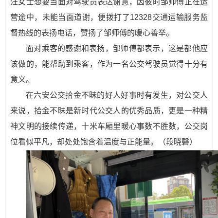
汪女士想要当面对驾驶员表达谢意，因彼时邹师傅正在运
营途中，未能当面道谢，便拨打了12328交通运输服务监
督热线的表扬电话，赞扬了邹师傅的暖心善举。
面对乘客的感谢和表扬，邹师傅都表示，这是都他应
该做的，能帮助到乘客，作为一名公交驾驶员觉得十分有
意义。
在六安公交拾金不昧的好人好事时有发生，对公交人
来说，拾金不昧是新时代公交人的优秀品质，更是一种精
神文明的接续传递，十米车厢里暖心事数不胜数，公交岗
位看似平凡，却处处饱含着温度与正能量。（段晓磬）