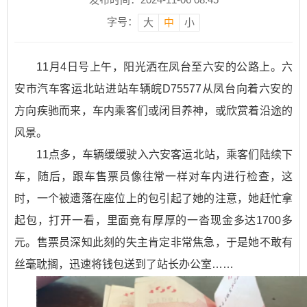
字号：
大
中
小
11月4日号上午，阳光洒在凤台至六安的公路上。六
安市汽车客运北站进站车辆皖D75577从凤台向着六安的
方向疾驰而来，车内乘客们或闭目养神，或欣赏着沿途的
风景。
11点多，车辆缓缓驶入六安客运北站，乘客们陆续下
车，随后，跟车售票员像往常一样对车内进行检查，这
时，一个被遗落在座位上的包引起了她的注意，她赶忙拿
起包，打开一看，里面竟有厚厚的一沓现金多达1700多
元。售票员深知此刻的失主肯定非常焦急，于是她不敢有
丝毫耽搁，迅速将钱包送到了站长办公室……