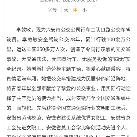
字号：
大
中
小
李敦敏，现为六安市公交公司行车二队11路公交车驾
驶员。李敦敏安全驾驶公交28年，累计行驶100余万公
里，运送乘客350多万人次，创造了令同行羡慕的无交通
事故、无交通违法、无违章行车、无服务投诉的“四无”安
全纪录。她创新打造劳模主题车辆，将爱心献给乘客，将
真情洒满车厢，她把公交车搭建成为民服务的前沿阵地，
将青春年华全部奉献给了挚爱的公交事业，用实际行动诠
释了共产党员的使命担当，成为安徽乃至全国交通系统中
的一面旗帜。先后获得全国交通运输行业文明职工标兵、
安徽省劳动模范、安徽省建设系统优秀女职工、安徽省总
工会先进女职工、安徽省总工会学比争创活动先进个人、