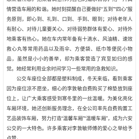
情营造车厢的和谐。她时刻提醒自己要做好“五到”“四心”服
务原则，即心到、礼到、口到、手到、眼到；对待老年人
有耐心、对待儿童要关心、对待弱势群体有爱心、对待外
地乘客有热心。她在车内常年备有十滴水、风油精、速效
救心丸等常用药品以及雨伞、方便袋、纸巾等便民小物
品，虽然是小小的善举，却为乘客营造了宾至如归的感
觉。她经常利用业余时间学习一些常用的急救知识。
公交车座位全部都是塑料制成，冬天来临，看到乘客
因为座位凉不愿坐，细心的李敦敏自费购买了棉垫放到座
位上，让广大乘客感受到寒冬里的一丝温暖。为美化亮化
车厢环境，她还创新服务理念，在全公司率先自费购置工
艺品装饰车厢，努力打造“温馨车厢”“温暖车厢”，成为六安
公交的一大特色。许多乘客对李敦敏师傅的爱心之举给予
点赞。