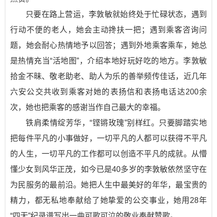
只要在路上营运，李敦敏就始终处于忙碌状态，遇到
行动不便的老人，她会主动搀扶一把；遇到乘客咨询问
题，她会耐心热情地予以回答；遇到外地乘客乘车，她总
是热情充当“活地图”，介绍本地好玩好吃的地方。李敦敏
拾金不昧、敬老助老、助人为乐的善举频传佳话，近几年
六安公交共收到乘客对她的表扬信和表扬电话达200余
次，她也把乘客的感谢当作自己最大的幸福。
铁肩柔情绽芳华，“铿锵玫瑰”别样红。只要脚踏实地
把每件平凡的小事做好，一切平凡的人都可以获得不平凡
的人生，一切平凡的工作都可以创造不平凡的成就。从懵
懂少女到风华正茂，如今已是40多岁的李敦敏依然坚守在
为民服务的最前沿。她把人生中最美好的年华，最宝贵的
精力，都无私地奉献给了她挚爱的公交事业，她用28年
“四无”纪录谱写出一曲可歌可泣的敬业奉献赞歌。