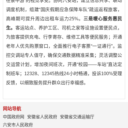
在景中游”的视觉享受。协同六安站，建立信息共享、联动
调度机制，组建“国庆假期应急保障车队”疏运返程旅客，
高峰期可提升周边出租车运力25%。
三是暖心服务惠民
生。
客运站点、养护工区、司机之家等设施设置便民点，
为旅客提供充电、行李寄存、维修工具等便民服务；开通
老年人优先购票窗口，全面推行电子客票“一证通行”。监
控交调站专人值守，确保交通数据精准采集；灵活调整公
交运营计划，增加夜间班次，开通“校园——车站”直达定
制班车；12328、12345热线24小时畅通，投诉100%受理
反馈，以细致服务提升群众出行幸福感。
网站导航
中国政府网
安徽省人民政府
安徽省交通运输厅
六安市人民政府