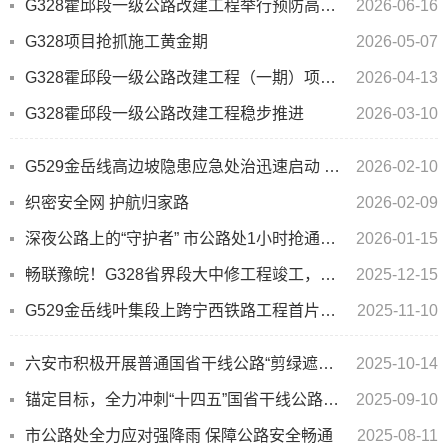
G328霍邱段一级公路改建工程举行预防高处坠落事故应急演练
2026-06-16
G328项目抢抓施工黄金期
2026-05-07
G328霍邱段一级公路改建工程（一期）项目抢抓春光铺筑坦途
2026-04-13
G328霍邱段一级公路改建工程稳步推进
2026-03-10
G529金岳线高边坡隐患应急处治迅速启动 全力护航“平安春运”
2026-02-10
织密安全网 护航归家路
2026-02-09
深夜公路上的“守护者” 市公路处1小时抢通受阻路段
2026-01-15
畅联豫皖！G328省界段大中修工程竣工，架起省际发展“黄金桥”
2025-12-15
G529金岳线叶集段上跨宁西铁路工程首片梁预制成功
2025-11-10
六安市积极开展普通国省干线公路“剪绿遮、促安全”专项工作
2025-10-14
锚定目标，全力冲刺“十四五”国省干线公路养护管理技术评价工作
2025-09-10
市公路处全力应对强降雨 保障公路安全畅通
2025-08-11