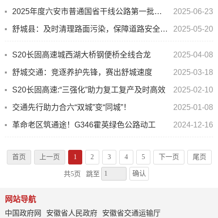
2025年度六安市普通国省干线公路第一批养护工程全面开工
2025-06-23
舒城县：及时清理路面污染，保障道路安全畅通
2025-05-20
S20长固高速城西湖大桥钢便桥全线合龙
2025-04-08
舒城交通：竞逐养护先锋，赛出舒城速度
2025-03-18
S20长固高速:“三强化”助力复工复产及时高效
2025-02-10
交通先行助力合六“双城”变“同城”！
2025-01-08
革命老区筑通途！G346霍英绿色公路动工
2024-12-16
首页
上一页
1
2
3
4
5
下一页
尾页
确认
共5页
跳至
网站导航
中国政府网
安徽省人民政府
安徽省交通运输厅