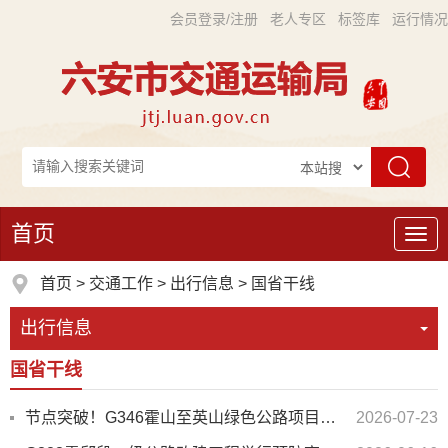
会员登录/注册
老人专区
标签库
运行情况
首页
导
航
首页
>
交通工作
>
出行信息
>
国省干线
出行信息
国省干线
节点突破！G346霍山至英山绿色公路项目安家河大桥0号块浇筑完成
2026-07-23